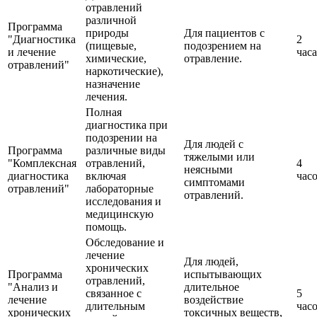
отравлений
различной
Программа
природы
Для пациентов с
"Диагностика
2
(пищевые,
подозрением на
и лечение
часа
химические,
отравление.
отравлений"
наркотические),
назначение
лечения.
Полная
диагностика при
подозрении на
Для людей с
Программа
различные виды
тяжелыми или
"Комплексная
отравлений,
4
неясными
диагностика
включая
час
симптомами
отравлений"
лабораторные
отравлений.
исследования и
медицинскую
помощь.
Обследование и
лечение
Для людей,
хронических
Программа
испытывающих
отравлений,
"Анализ и
длительное
связанное с
5
лечение
воздействие
длительным
час
хронических
токсичных веществ,