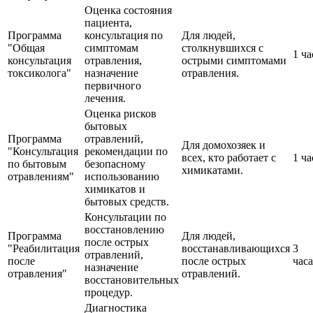
Оценка состояния
пациента,
Программа
консультация по
Для людей,
"Общая
симптомам
столкнувшихся с
1 ча
консультация
отравления,
острыми симптомами
токсиколога"
назначение
отравления.
первичного
лечения.
Оценка рисков
бытовых
Программа
отравлений,
Для домохозяек и
"Консультация
рекомендации по
всех, кто работает с
1 ча
по бытовым
безопасному
химикатами.
отравлениям"
использованию
химикатов и
бытовых средств.
Консультации по
восстановлению
Программа
Для людей,
после острых
"Реабилитация
восстанавливающихся
3
отравлений,
после
после острых
часа
назначение
отравления"
отравлений.
восстановительных
процедур.
Диагностика