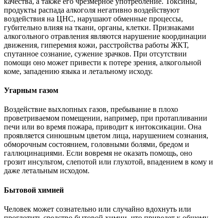
качества, а также его чрезмерное употребление. Токсины,
продукты распада алкоголя негативно воздействуют
воздействия на ЦНС, нарушают обменные процессы,
губительно влияя на ткани, органы, клетки. Признаками
алкогольного отравления являются нарушение координации
движения, гиперемия кожи, расстройства работы ЖКТ,
спутанное сознание, сужение зрачков. При отсутствии
помощи оно может привести к потере зрения, алкогольной
коме, западению языка и летальному исходу.
Угарным газом
Воздействие выхлопных газов, пребывание в плохо
проветриваемом помещении, например, при протапливании
печи или во время пожара, приводит к интоксикации. Она
проявляется синюшным цветом лица, нарушением сознания,
обморочным состоянием, головными болями, бредом и
галлюцинациями. Если вовремя не оказать помощь, оно
грозит инсультом, слепотой или глухотой, впадением в кому и
даже летальным исходом.
Бытовой химией
Человек может сознательно или случайно вдохнуть или
проглотить средство бытовой химии, что приведет к общему