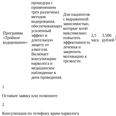
процедура с
применением
трёх различных
Для пациентов
методов
с выраженной
кодирования,
зависимостью,
обеспечивающих
которые хотят
усиленный
Программа
максимально
эффект и
2,5
3,500
«Тройное
повысить
длительную
часа
рублей
кодирование»
эффективность
защиту от
лечения и
алкоголя.
закрепить
Включает
мотивацию к
консультацию
трезвости.
нарколога и
медицинское
наблюдение в
день проведения.
1
Оставьте заявку или позвоните
2
Консультация по телефону врача нарколога