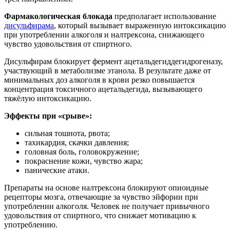
Фармакологическая блокада
предполагает использование
дисульфирама
, который вызывает выраженную интоксикацию
при употреблении алкоголя и налтрексона, снижающего
чувство удовольствия от спиртного.
Дисульфирам блокирует фермент ацетальдегиддегидрогеназу,
участвующий в метаболизме этанола. В результате даже от
минимальных доз алкоголя в крови резко повышается
концентрация токсичного ацетальдегида, вызывающего
тяжёлую интоксикацию.
Эффекты при «срыве»:
сильная тошнота, рвота;
тахикардия, скачки давления;
головная боль, головокружение;
покраснение кожи, чувство жара;
панические атаки.
Препараты на основе налтрексона блокируют опиоидные
рецепторы мозга, отвечающие за чувство эйфории при
употреблении алкоголя. Человек не получает привычного
удовольствия от спиртного, что снижает мотивацию к
употреблению.