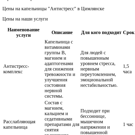
Цены на капельницы "Антистресс" в Цимлянске
Цены на наши услуги
Наименование
Описание
Для кого подходит
Срок
услуги
Капельница с
витаминами
группы B,
Для людей с
магнием и
повышенным
адаптогенами
уровнем стресса,
Антистресс-
1,5
для снижения
нервным
комплекс
часа
тревожности и
переутомлением,
улучшения
эмоциональной
состояния
нестабильностью.
нервной
системы.
Состав с
магнием,
Подходит при
кальцием и
бессоннице,
седативными
Расслабляющая
мышечном
препаратами для
1 час
капельница
напряжении и
снятия
повышенной