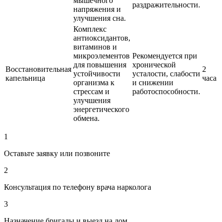
мышечного
раздражительности.
напряжения и
улучшения сна.
Комплекс
антиоксидантов,
витаминов и
микроэлементов
Рекомендуется при
для повышения
хронической
Восстановительная
2
устойчивости
усталости, слабости
капельница
часа
организма к
и снижении
стрессам и
работоспособности.
улучшения
энергетического
обмена.
1
Оставьте заявку или позвоните
2
Консультация по телефону врача нарколога
3
Назначение бригады и выезд на дом