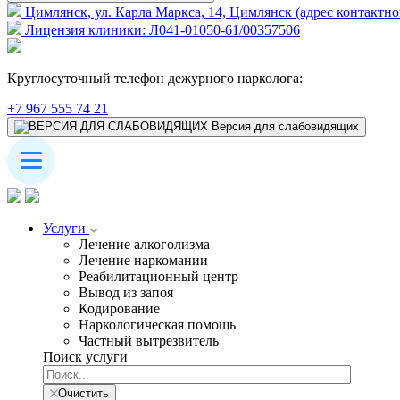
Цимлянск, ул. Карла Маркса, 14, Цимлянск (адрес контактно
Лицензия клиники: Л041-01050-61/00357506
Круглосуточный телефон дежурного нарколога:
+7 967 555 74 21
Версия для слабовидящих
Услуги
Лечение алкоголизма
Лечение наркомании
Реабилитационный центр
Вывод из запоя
Кодирование
Наркологическая помощь
Частный вытрезвитель
Поиск услуги
Очистить